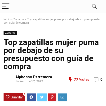
Inicio
»
Zapatos
»
Top zapatillas mujer puma por debajo de su presupuesto
con guía de compra
Zapatos
Top zapatillas mujer puma
por debajo de su
presupuesto con guía de
compra
Alphonso Estremera
77
Vistas
0
diciembre 17, 2022
0
Guardar