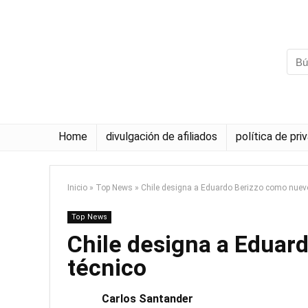
Home
divulgación de afiliados
política de pri
Inicio
»
Top News
»
Chile designa a Eduardo Berizzo como nuev
Top News
Chile designa a Eduar
técnico
Carlos Santander