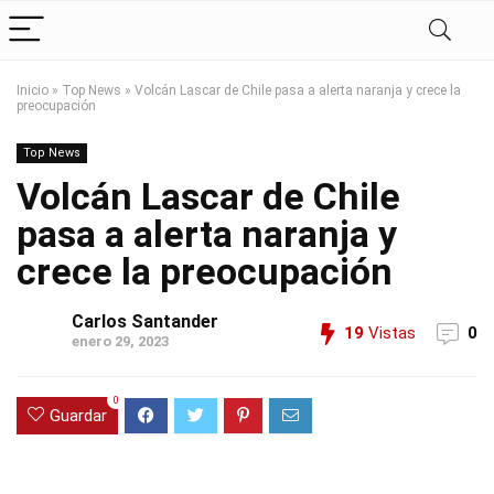
Inicio
»
Top News
»
Volcán Lascar de Chile pasa a alerta naranja y crece la
preocupación
Top News
Volcán Lascar de Chile
pasa a alerta naranja y
crece la preocupación
Carlos Santander
19
Vistas
0
enero 29, 2023
0
Guardar