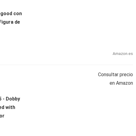
egood con
Figura de
Amazon.es
Consultar precio
en Amazon
5 - Dobby
ed with
or