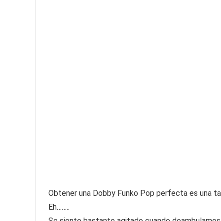
Obtener una Dobby Funko Pop perfecta es una tarea
Eh……..
Se siente bastante agitado cuando deambulamos 