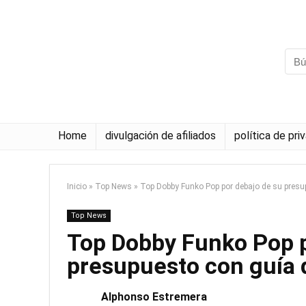
Home
divulgación de afiliados
política de pri
Inicio
»
Top News
»
Top Dobby Funko Pop por debajo de su pres
Top News
Top Dobby Funko Pop p
presupuesto con guía
Alphonso Estremera