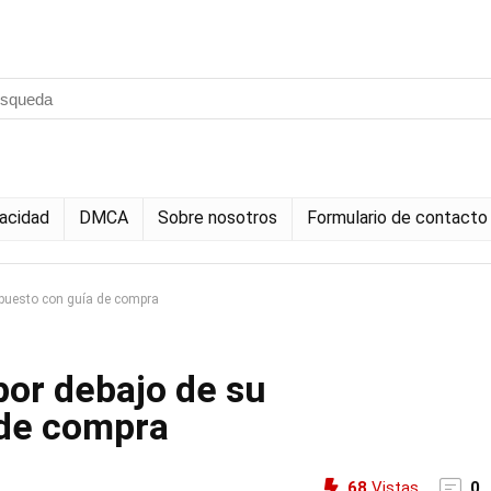
vacidad
DMCA
Sobre nosotros
Formulario de contacto
upuesto con guía de compra
or debajo de su
 de compra
68
Vistas
0