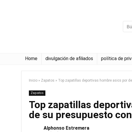
Home
divulgación de afiliados
política de pri
Inicio
»
Zapatos
»
Top zapatillas deportivas hombre asics por d
Zapatos
Top zapatillas deporti
de su presupuesto con
Alphonso Estremera