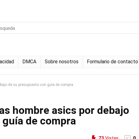
vacidad
DMCA
Sobre nosotros
Formulario de contacto
ebajo de su presupuesto con guía de compra
vas hombre asics por debajo
 guía de compra
73
Vistas
0