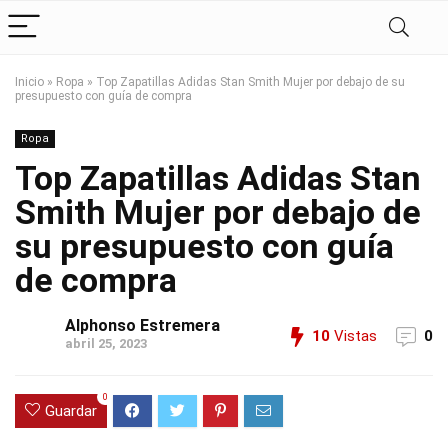
Inicio
»
Ropa
»
Top Zapatillas Adidas Stan Smith Mujer por debajo de su
presupuesto con guía de compra
Ropa
Top Zapatillas Adidas Stan
Smith Mujer por debajo de
su presupuesto con guía
de compra
Alphonso Estremera
10
Vistas
0
abril 25, 2023
0
Guardar