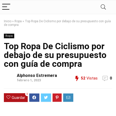
Inicio
»
Ropa
»
Top Ropa De Ciclismo por debajo de su presupuesto con guía
de compra
Ropa
Top Ropa De Ciclismo por
debajo de su presupuesto
con guía de compra
Alphonso Estremera
52
Vistas
0
febrero 1, 2023
0
Guardar