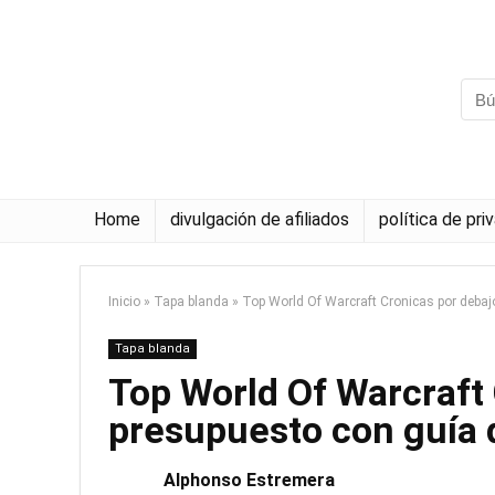
Home
divulgación de afiliados
política de pri
Inicio
»
Tapa blanda
»
Top World Of Warcraft Cronicas por debaj
Tapa blanda
Top World Of Warcraft 
presupuesto con guía
Alphonso Estremera