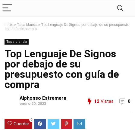
Inicio
»
Tapa blanda
»
Top Lenguaje De Signos por debajo de su presupuesto
con guía de compra
Tapa blanda
Top Lenguaje De Signos
por debajo de su
presupuesto con guía de
compra
Alphonso Estremera
12
Vistas
0
enero 20, 2023
0
Guardar