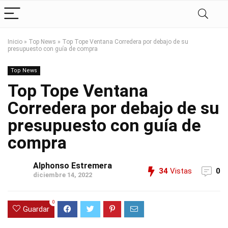
Inicio
»
Top News
»
Top Tope Ventana Corredera por debajo de su
presupuesto con guía de compra
Top News
Top Tope Ventana
Corredera por debajo de su
presupuesto con guía de
compra
Alphonso Estremera
34
Vistas
0
diciembre 14, 2022
0
Guardar