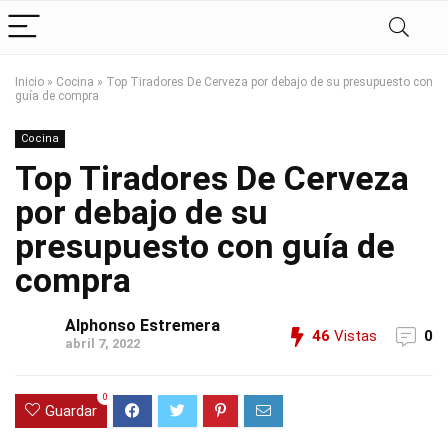
Inicio
»
Cocina
»
Top Tiradores De Cerveza por debajo de su presupuesto con
guía de compra
Cocina
Top Tiradores De Cerveza
por debajo de su
presupuesto con guía de
compra
Alphonso Estremera
46
Vistas
0
abril 7, 2022
0
Guardar