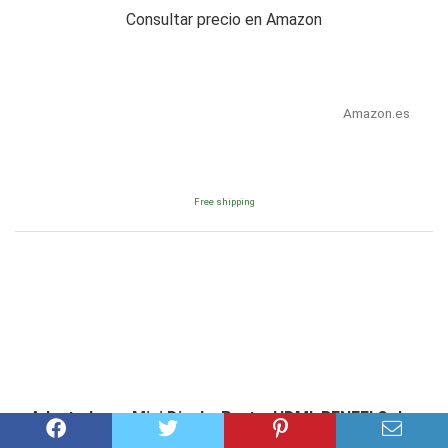
Consultar precio en Amazon
Amazon.es
Free shipping
Adaptadores Mini DisplayPort a HDMI, BENFEI Color
Dorado, Ideal para MacBook Pro, MacBook Air,...