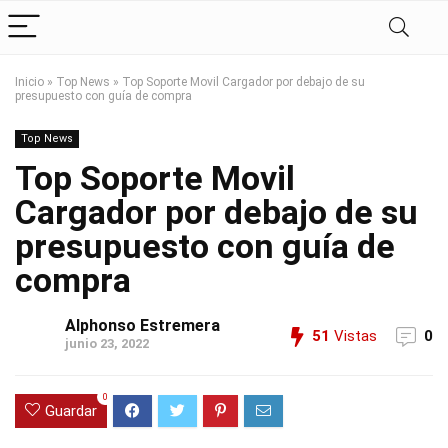
Inicio
»
Top News
»
Top Soporte Movil Cargador por debajo de su
presupuesto con guía de compra
Top News
Top Soporte Movil
Cargador por debajo de su
presupuesto con guía de
compra
Alphonso Estremera
51
Vistas
0
junio 23, 2022
0
Guardar