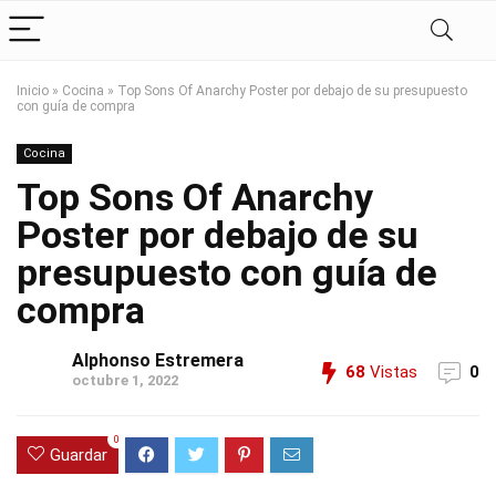
Inicio
»
Cocina
»
Top Sons Of Anarchy Poster por debajo de su presupuesto
con guía de compra
Cocina
Top Sons Of Anarchy
Poster por debajo de su
presupuesto con guía de
compra
Alphonso Estremera
68
Vistas
0
octubre 1, 2022
0
Guardar