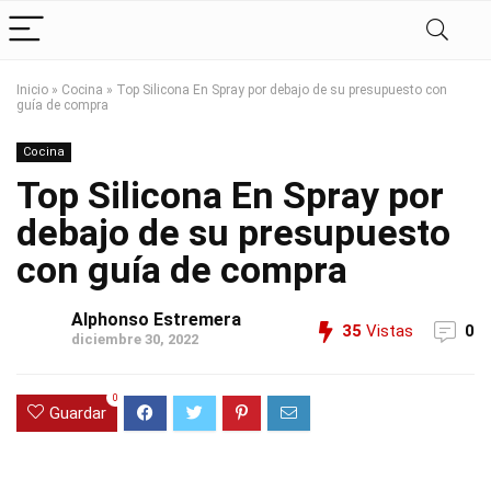
Inicio
»
Cocina
»
Top Silicona En Spray por debajo de su presupuesto con
guía de compra
Cocina
Top Silicona En Spray por
debajo de su presupuesto
con guía de compra
Alphonso Estremera
35
Vistas
0
diciembre 30, 2022
0
Guardar