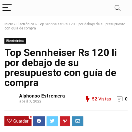
Inicio
»
Electrónica
»
Top Sennheiser Rs 120 Ii por debajo de su presupuesto
con guía de compra
Electrónica
Top Sennheiser Rs 120 Ii
por debajo de su
presupuesto con guía de
compra
Alphonso Estremera
52
Vistas
0
abril 7, 2022
0
Guardar