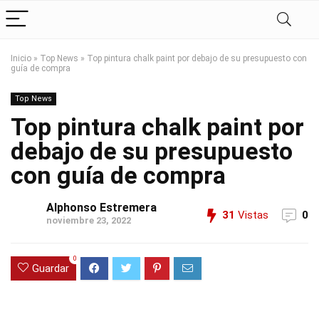
Inicio
»
Top News
»
Top pintura chalk paint por debajo de su presupuesto con
guía de compra
Top News
Top pintura chalk paint por
debajo de su presupuesto
con guía de compra
Alphonso Estremera
31
Vistas
0
noviembre 23, 2022
0
Guardar