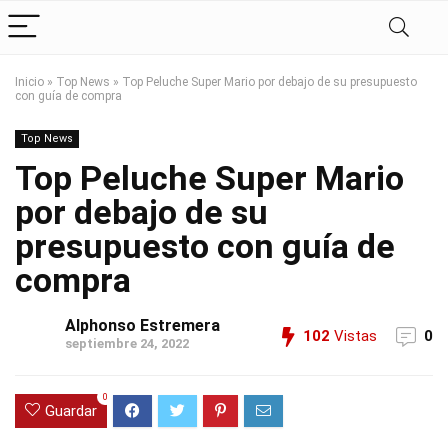
Inicio
»
Top News
»
Top Peluche Super Mario por debajo de su presupuesto
con guía de compra
Top News
Top Peluche Super Mario
por debajo de su
presupuesto con guía de
compra
Alphonso Estremera
102
Vistas
0
septiembre 24, 2022
0
Guardar