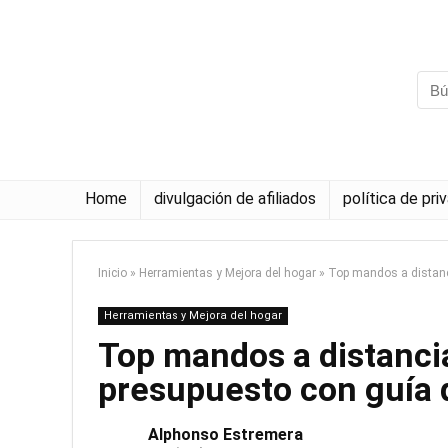
Home
divulgación de afiliados
política de pri
Inicio
»
Herramientas y Mejora del hogar
»
Top mandos a distanc
Herramientas y Mejora del hogar
Top mandos a distanci
presupuesto con guía
Alphonso Estremera