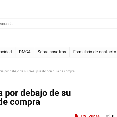
vacidad
DMCA
Sobre nosotros
Formulario de contacto
ia por debajo de su presupuesto con guía de compra
a por debajo de su
 de compra
126
Vistas
0