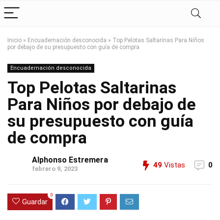
Inicio
»
Encuadernación desconocida
»
Top Pelotas Saltarinas Para Niños
por debajo de su presupuesto con guía de compra
Encuadernación desconocida
Top Pelotas Saltarinas
Para Niños por debajo de
su presupuesto con guía
de compra
Alphonso Estremera
49
Vistas
0
febrero 9, 2023
0
Guardar