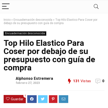
Inicio
»
Encuadernación desconocida
»
Top Hilo Elastico Para Coser por
debajo de su presupuesto con guía de compra
Encuadernación desconocida
Top Hilo Elastico Para
Coser por debajo de su
presupuesto con guía de
compra
Alphonso Estremera
131
Vistas
0
febrero 27, 2023
0
Guardar