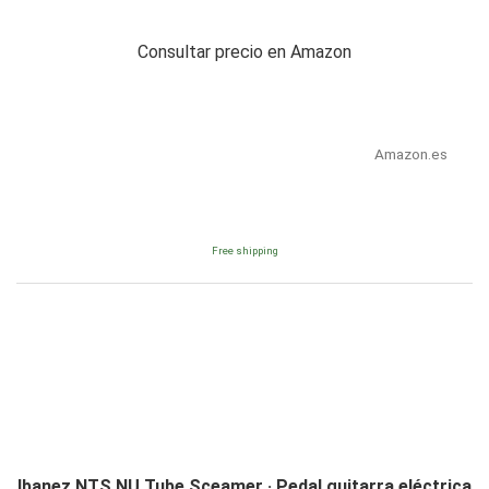
Consultar precio en Amazon
Amazon.es
Free shipping
Ibanez NTS NU Tube Sceamer · Pedal guitarra eléctrica