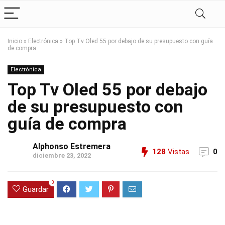
Inicio
»
Electrónica
»
Top Tv Oled 55 por debajo de su presupuesto con guía
de compra
Electrónica
Top Tv Oled 55 por debajo
de su presupuesto con
guía de compra
Alphonso Estremera
128
Vistas
0
diciembre 23, 2022
0
Guardar