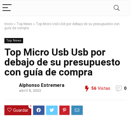
Inicio
»
Top News
»
Top Micro Usb Usb por debajo de su presupuesto con
guía de compra
Top News
Top Micro Usb Usb por
debajo de su presupuesto
con guía de compra
Alphonso Estremera
56
Vistas
0
abril 8, 2022
0
Guardar