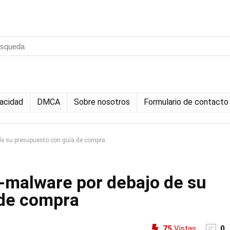
vacidad
DMCA
Sobre nosotros
Formulario de contacto
de su presupuesto con guía de compra
-malware por debajo de su
 de compra
75
Vistas
0