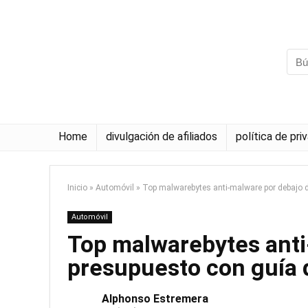
Home
divulgación de afiliados
política de pri
Inicio
»
Automóvil
»
Top malwarebytes anti-malware por debajo 
Automóvil
Top malwarebytes anti
presupuesto con guía
Alphonso Estremera