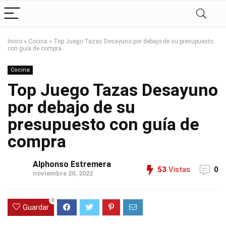
Inicio
»
Cocina
»
Top Juego Tazas Desayuno por debajo de su presupuesto
con guía de compra
Cocina
Top Juego Tazas Desayuno
por debajo de su
presupuesto con guía de
compra
Alphonso Estremera
53
Vistas
0
noviembre 20, 2022
0
Guardar