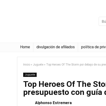
Home
divulgación de afiliados
política de pri
Inicio
»
Juguete
»
Top Heroes Of The Storm por debajo de su pr
Juguete
Top Heroes Of The Sto
presupuesto con guía
Alphonso Estremera