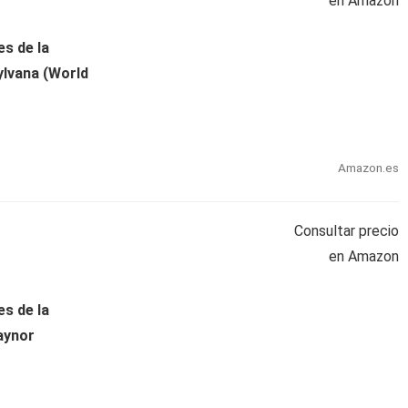
en Amazon
s de la
ylvana (World
Amazon.es
Consultar precio
en Amazon
s de la
aynor