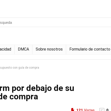
vacidad
DMCA
Sobre nosotros
Formulario de contacto
esupuesto con guía de compra
rm por debajo de su
 de compra
121
Vistas
0