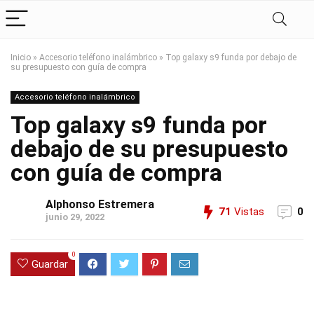
Inicio
»
Accesorio teléfono inalámbrico
»
Top galaxy s9 funda por debajo de
su presupuesto con guía de compra
Accesorio teléfono inalámbrico
Top galaxy s9 funda por
debajo de su presupuesto
con guía de compra
Alphonso Estremera
71
Vistas
0
junio 29, 2022
0
Guardar