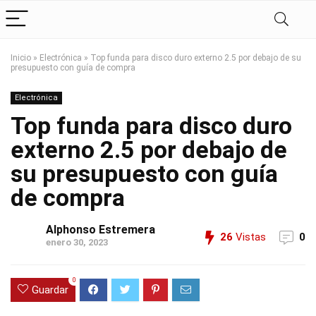
Inicio
»
Electrónica
»
Top funda para disco duro externo 2.5 por debajo de su
presupuesto con guía de compra
Electrónica
Top funda para disco duro
externo 2.5 por debajo de
su presupuesto con guía
de compra
Alphonso Estremera
26
Vistas
0
enero 30, 2023
0
Guardar