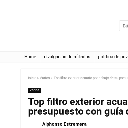
Home
divulgación de afiliados
política de pri
Inicio
»
Varios
»
Top filtro exterior acuario por debajo de su pre
Varios
Top filtro exterior acu
presupuesto con guía
Alphonso Estremera