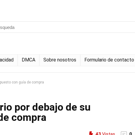
vacidad
DMCA
Sobre nosotros
Formulario de contacto
supuesto con guía de compra
ario por debajo de su
 de compra
43
Vistas
0