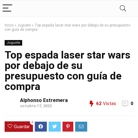
Inicio
»
Juguete
»
Top espada laser star wars por debajo de su presupuesto
con guía de compra
Juguete
Top espada laser star wars
por debajo de su
presupuesto con guía de
compra
Alphonso Estremera
62
Vistas
0
octubre 17, 2022
0
Guardar