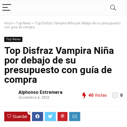
Inicio
»
Top News
»
Top Disfraz Vampira Niña por debajo de su presupuesto
con guía de compra
Top News
Top Disfraz Vampira Niña
por debajo de su
presupuesto con guía de
compra
Alphonso Estremera
40
Vistas
0
diciembre 6, 2022
0
Guardar