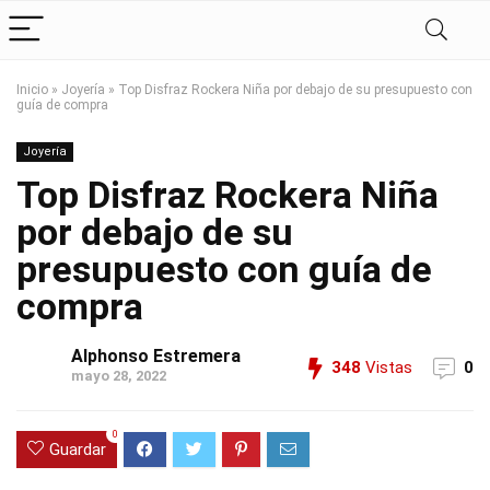
Inicio
»
Joyería
»
Top Disfraz Rockera Niña por debajo de su presupuesto con
guía de compra
Joyería
Top Disfraz Rockera Niña
por debajo de su
presupuesto con guía de
compra
Alphonso Estremera
348
Vistas
0
mayo 28, 2022
0
Guardar