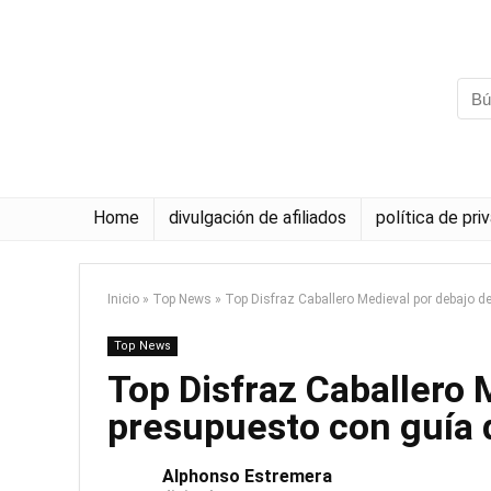
Home
divulgación de afiliados
política de pri
Inicio
»
Top News
»
Top Disfraz Caballero Medieval por debajo 
Top News
Top Disfraz Caballero 
presupuesto con guía
Alphonso Estremera