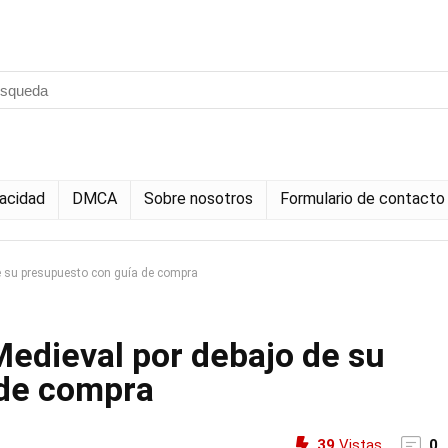
vacidad
DMCA
Sobre nosotros
Formulario de contacto
de su presupuesto con guía de compra
Medieval por debajo de su
 de compra
39
Vistas
0