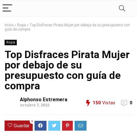
Inicio
»
Ropa
»
Top Disfraces Pirata Mujer por debajo de su presupuesto con
guía de compra
Ropa
Top Disfraces Pirata Mujer
por debajo de su
presupuesto con guía de
compra
Alphonso Estremera
150
Vistas
0
octubre 7, 2022
0
Guardar