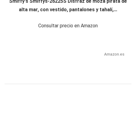
Smiffy's Smiffys-26225S Disfraz de moza pirata de
alta mar, con vestido, pantalones y tahalí,...
Consultar precio en Amazon
Amazon.es