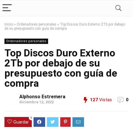
Inicio
»
Ordenadores personales
»
Top Discos Duro Externo 2Tb por debajo
de su presupuesto con guía de compra
Ordenadores personales
Top Discos Duro Externo
2Tb por debajo de su
presupuesto con guía de
compra
Alphonso Estremera
127
Vistas
0
diciembre 12, 2022
0
Guardar