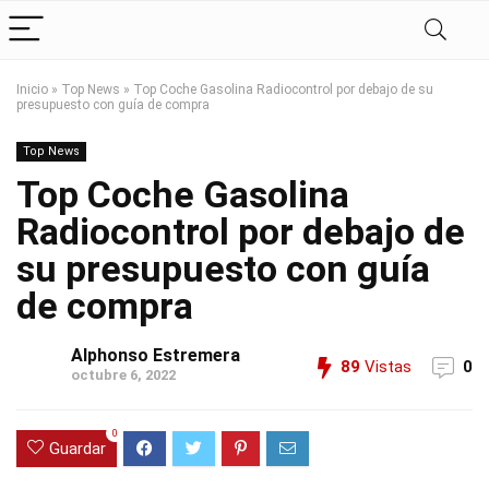
Inicio
»
Top News
»
Top Coche Gasolina Radiocontrol por debajo de su
presupuesto con guía de compra
Top News
Top Coche Gasolina
Radiocontrol por debajo de
su presupuesto con guía
de compra
Alphonso Estremera
89
Vistas
0
octubre 6, 2022
0
Guardar