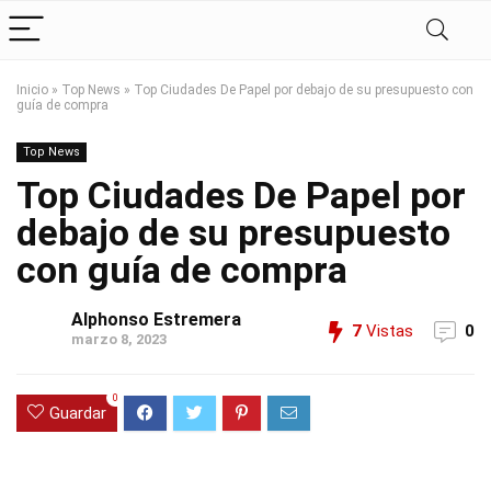
Inicio
»
Top News
»
Top Ciudades De Papel por debajo de su presupuesto con
guía de compra
Top News
Top Ciudades De Papel por
debajo de su presupuesto
con guía de compra
Alphonso Estremera
7
Vistas
0
marzo 8, 2023
0
Guardar