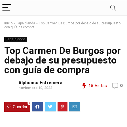
Inicio
»
Tapa blanda
»
Top Carmen De Burgos por debajo de su presupuesto
con guía de compra
Tapa blanda
Top Carmen De Burgos por
debajo de su presupuesto
con guía de compra
Alphonso Estremera
15
Vistas
0
noviembre 10, 2022
0
Guardar