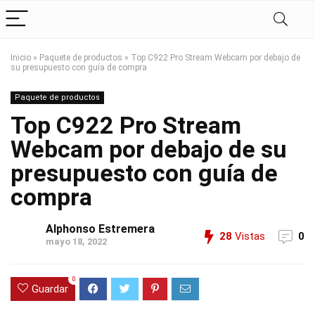
Inicio
»
Paquete de productos
»
Top C922 Pro Stream Webcam por debajo de
su presupuesto con guía de compra
Paquete de productos
Top C922 Pro Stream
Webcam por debajo de su
presupuesto con guía de
compra
Alphonso Estremera
28
Vistas
0
mayo 18, 2022
0
Guardar