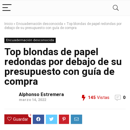
Inicio
»
Encuadernación desconocida
»
Top blondas de papel redondas por
debajo de su presupuesto con guía de compra
Encuadernación desconocida
Top blondas de papel
redondas por debajo de su
presupuesto con guía de
compra
Alphonso Estremera
145
Vistas
0
marzo 14, 2022
0
Guardar