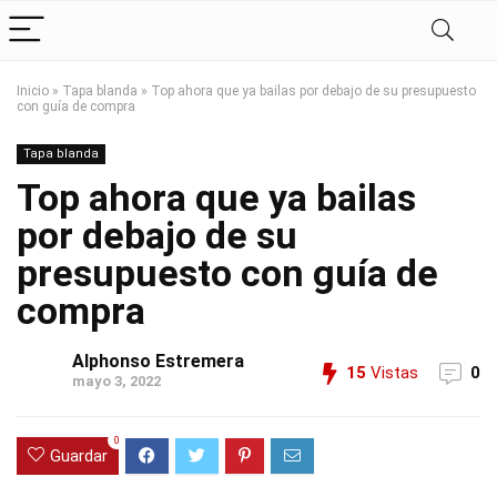
Inicio
»
Tapa blanda
»
Top ahora que ya bailas por debajo de su presupuesto
con guía de compra
Tapa blanda
Top ahora que ya bailas
por debajo de su
presupuesto con guía de
compra
Alphonso Estremera
15
Vistas
0
mayo 3, 2022
0
Guardar