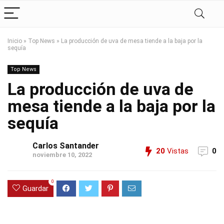
Inicio
»
Top News
»
La producción de uva de mesa tiende a la baja por la
sequía
Top News
La producción de uva de
mesa tiende a la baja por la
sequía
Carlos Santander
20
Vistas
0
noviembre 10, 2022
0
Guardar