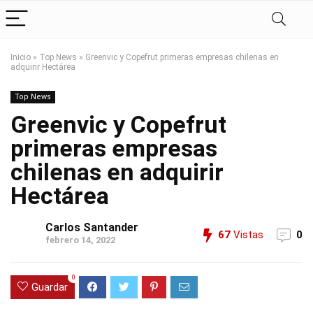
Inicio
»
Top News
»
Greenvic y Copefrut primeras empresas chilenas en
adquirir Hectárea
Top News
Greenvic y Copefrut
primeras empresas
chilenas en adquirir
Hectárea
Carlos Santander
67
Vistas
0
febrero 14, 2022
0
Guardar