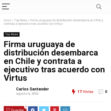
Inicio
»
Top News
»
Firma uruguaya de distribución desembarca en Chile y
contrata a ejecutivo tras acuerdo con Virtus
Top News
Firma uruguaya de
distribución desembarca
en Chile y contrata a
ejecutivo tras acuerdo con
Virtus
Carlos Santander
17
Vistas
0
agosto 4, 2022
0
Guardar