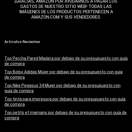
¡GRACIAS, AMAZON POR AYUDARNOS A PAGAR LOS
GASTOS DE NUESTRO SITIO WEB! TODAS LAS
IMÁGENES DE LOS PRODUCTOS PERTENECEN A
AMAZON.COM Y SUS VENDEDORES.
Artículos Recientes
Top Percha Pared Madera por debajo de su presupuesto con guía
de compra
Top Bolso Adidas Mujer por debajo de su presupuesto con guía
de compra
Top Nike Pegasus 34 Mujer por debajo de su presupuesto con
guía de compra
Top tinta para impresora por debajo de su presupuesto con guía
de compra
Top petits et mamans por debajo de su presupuesto con guía de
compra