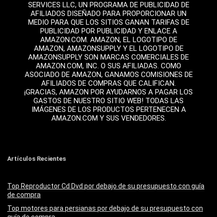
SERVICES LLC, UN PROGRAMA DE PUBLICIDAD DE
AFILIADOS DISEÑADO PARA PROPORCIONAR UN
MEDIO PARA QUE LOS SITIOS GANAN TARIFAS DE
PUBLICIDAD POR PUBLICIDAD Y ENLACE A
AMAZON.COM. AMAZON, EL LOGOTIPO DE
AMAZON, AMAZONSUPPLY Y EL LOGOTIPO DE
AMAZONSUPPLY SON MARCAS COMERCIALES DE
AMAZON.COM, INC. O SUS AFILIADAS. COMO
ASOCIADO DE AMAZON, GANAMOS COMISIONES DE
AFILIADOS DE COMPRAS QUE CALIFICAN.
¡GRACIAS, AMAZON POR AYUDARNOS A PAGAR LOS
GASTOS DE NUESTRO SITIO WEB! TODAS LAS
IMÁGENES DE LOS PRODUCTOS PERTENECEN A
AMAZON.COM Y SUS VENDEDORES.
Artículos Recientes
Top Reproductor Cd Dvd por debajo de su presupuesto con guía
de compra
Top motores para persianas por debajo de su presupuesto con