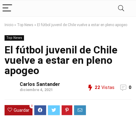
Inicio
»
Top News
»
El fútbol juvenil de Chile vuelve a estar en pleno apogeo
Top News
El fútbol juvenil de Chile
vuelve a estar en pleno
apogeo
Carlos Santander
22
Vistas
0
diciembre 4, 2021
0
Guardar