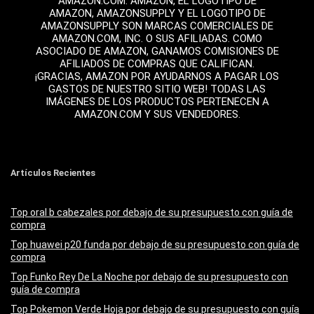
AMAZON.COM. AMAZON, EL LOGOTIPO DE
AMAZON, AMAZONSUPPLY Y EL LOGOTIPO DE
AMAZONSUPPLY SON MARCAS COMERCIALES DE
AMAZON.COM, INC. O SUS AFILIADAS. COMO
ASOCIADO DE AMAZON, GANAMOS COMISIONES DE
AFILIADOS DE COMPRAS QUE CALIFICAN.
¡GRACIAS, AMAZON POR AYUDARNOS A PAGAR LOS
GASTOS DE NUESTRO SITIO WEB! TODAS LAS
IMÁGENES DE LOS PRODUCTOS PERTENECEN A
AMAZON.COM Y SUS VENDEDORES.
Artículos Recientes
Top oral b cabezales por debajo de su presupuesto con guía de
compra
Top huawei p20 funda por debajo de su presupuesto con guía de
compra
Top Funko Rey De La Noche por debajo de su presupuesto con
guía de compra
Top Pokemon Verde Hoja por debajo de su presupuesto con guía