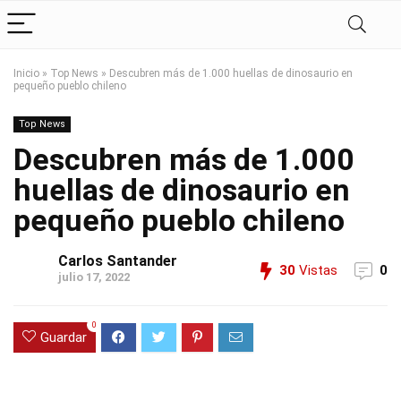
Inicio
»
Top News
»
Descubren más de 1.000 huellas de dinosaurio en
pequeño pueblo chileno
Top News
Descubren más de 1.000
huellas de dinosaurio en
pequeño pueblo chileno
Carlos Santander
30
Vistas
0
julio 17, 2022
0
Guardar