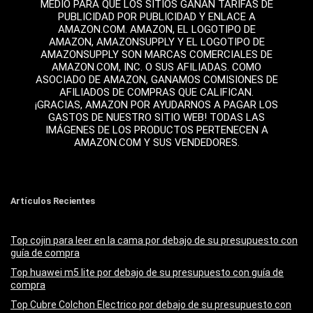
MEDIO PARA QUE LOS SITIOS GANAN TARIFAS DE
PUBLICIDAD POR PUBLICIDAD Y ENLACE A
AMAZON.COM. AMAZON, EL LOGOTIPO DE
AMAZON, AMAZONSUPPLY Y EL LOGOTIPO DE
AMAZONSUPPLY SON MARCAS COMERCIALES DE
AMAZON.COM, INC. O SUS AFILIADAS. COMO
ASOCIADO DE AMAZON, GANAMOS COMISIONES DE
AFILIADOS DE COMPRAS QUE CALIFICAN.
¡GRACIAS, AMAZON POR AYUDARNOS A PAGAR LOS
GASTOS DE NUESTRO SITIO WEB! TODAS LAS
IMÁGENES DE LOS PRODUCTOS PERTENECEN A
AMAZON.COM Y SUS VENDEDORES.
Artículos Recientes
Top cojin para leer en la cama por debajo de su presupuesto con
guía de compra
Top huawei m5 lite por debajo de su presupuesto con guía de
compra
Top Cubre Colchon Electrico por debajo de su presupuesto con