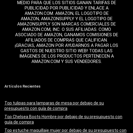
MEDIO PARA QUE LOS SITIOS GANAN TARIFAS DE
PUBLICIDAD POR PUBLICIDAD Y ENLACE A
AMAZON.COM. AMAZON, EL LOGOTIPO DE
AMAZON, AMAZONSUPPLY Y EL LOGOTIPO DE
AMAZONSUPPLY SON MARCAS COMERCIALES DE
AMAZON.COM, INC. O SUS AFILIADAS. COMO
ASOCIADO DE AMAZON, GANAMOS COMISIONES DE
AFILIADOS DE COMPRAS QUE CALIFICAN.
¡GRACIAS, AMAZON POR AYUDARNOS A PAGAR LOS
GASTOS DE NUESTRO SITIO WEB! TODAS LAS
IMÁGENES DE LOS PRODUCTOS PERTENECEN A
AMAZON.COM Y SUS VENDEDORES.
Artículos Recientes
Top tulipas para lamparas de mesa por debajo de su
presupuesto con guía de compra
Top Chelsea Boots Hombre por debajo de su presupuesto con
guía de compra
Top estuche maquillaje mujer por debajo de su presupuesto con