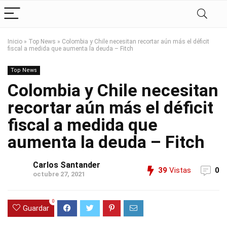
Inicio
»
Top News
»
Colombia y Chile necesitan recortar aún más el déficit
fiscal a medida que aumenta la deuda – Fitch
Top News
Colombia y Chile necesitan
recortar aún más el déficit
fiscal a medida que
aumenta la deuda – Fitch
Carlos Santander
39
Vistas
0
octubre 27, 2021
0
Guardar