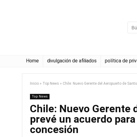
Home
divulgación de afiliados
política de pri
Inicio
»
Top News
»
Chile: Nuevo Gerente del Aeropuerto de Santi
Top News
Chile: Nuevo Gerente 
prevé un acuerdo para 
concesión